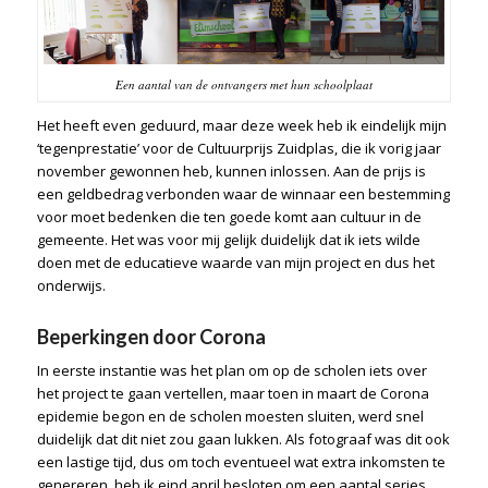
Een aantal van de ontvangers met hun schoolplaat
Het heeft even geduurd, maar deze week heb ik eindelijk mijn
‘tegenprestatie’ voor de Cultuurprijs Zuidplas, die ik vorig jaar
november gewonnen heb, kunnen inlossen. Aan de prijs is
een geldbedrag verbonden waar de winnaar een bestemming
voor moet bedenken die ten goede komt aan cultuur in de
gemeente. Het was voor mij gelijk duidelijk dat ik iets wilde
doen met de educatieve waarde van mijn project en dus het
onderwijs.
Beperkingen door Corona
In eerste instantie was het plan om op de scholen iets over
het project te gaan vertellen, maar toen in maart de Corona
epidemie begon en de scholen moesten sluiten, werd snel
duidelijk dat dit niet zou gaan lukken. Als fotograaf was dit ook
een lastige tijd, dus om toch eventueel wat extra inkomsten te
genereren, heb ik eind april besloten om een aantal series