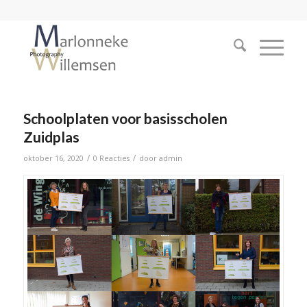
Schoolplaten voor basisscholen
Zuidplas
/
/
oktober 16, 2020
0 Reacties
door
admin