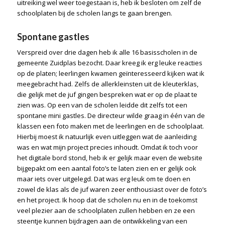
uitreiking wel weer toegestaan is, heb ik besloten om zelf de
schoolplaten bij de scholen langs te gaan brengen.
Spontane gastles
Verspreid over drie dagen heb ik alle 16 basisscholen in de
gemeente Zuidplas bezocht. Daar kreeg ik erg leuke reacties
op de platen; leerlingen kwamen geïnteresseerd kijken wat ik
meegebracht had. Zelfs de allerkleinsten uit de kleuterklas,
die gelijk met de juf gingen bespreken wat er op de plaat te
zien was. Op een van de scholen leidde dit zelfs tot een
spontane mini gastles. De directeur wilde graag in één van de
klassen een foto maken met de leerlingen en de schoolplaat.
Hierbij moest ik natuurlijk even uitleggen wat de aanleiding
was en wat mijn project precies inhoudt. Omdat ik toch voor
het digitale bord stond, heb ik er gelijk maar even de website
bijgepakt om een aantal foto’s te laten zien en er gelijk ook
maar iets over uitgelegd. Dat was erg leuk om te doen en
zowel de klas als de juf waren zeer enthousiast over de foto’s
en het project. Ik hoop dat de scholen nu en in de toekomst
veel plezier aan de schoolplaten zullen hebben en ze een
steentje kunnen bijdragen aan de ontwikkeling van een