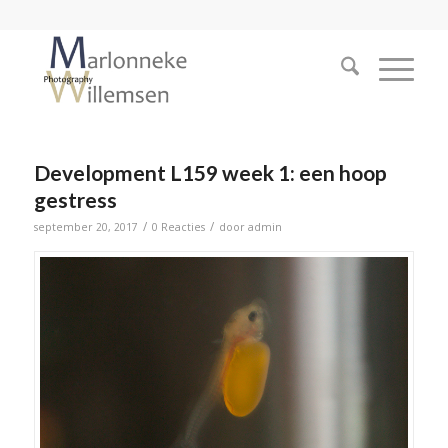
Development L159 week 1: een hoop
gestress
/
/
september 20, 2017
0 Reacties
door
admin